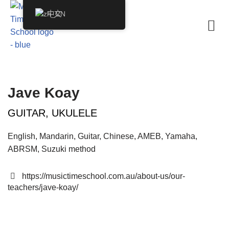
中文
跳
至
正
文
Jave Koay
GUITAR, UKULELE
English, Mandarin, Guitar, Chinese, AMEB, Yamaha,
ABRSM, Suzuki method
https://musictimeschool.com.au/about-us/our-
teachers/jave-koay/