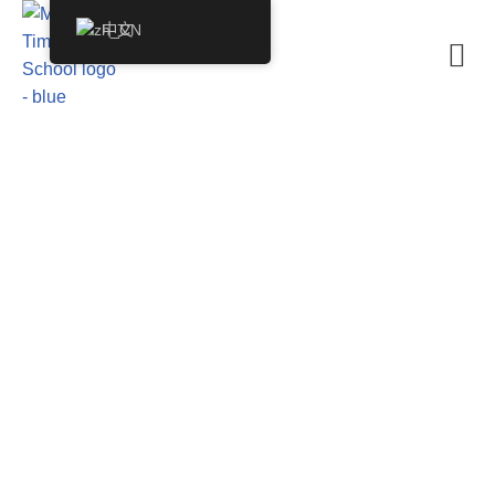
中文
跳
至
正
文
Rufina Tong